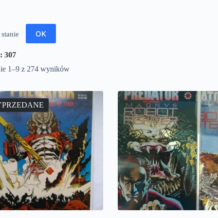
OK
 stanie
: 307
ie 1–9 z 274 wyników
PRZEDANE