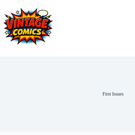
Przejdź
do
treści
First Issues