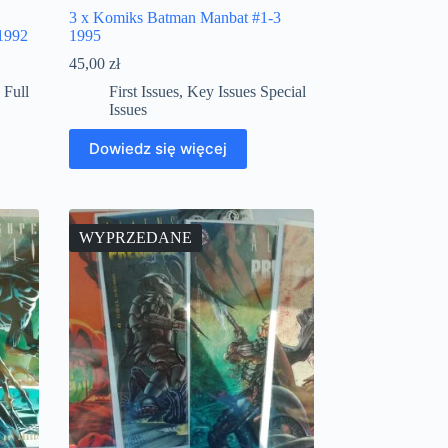
3 x Komiks Batman Manbat #1-3
 1992
1995
45,00
zł
,
Full
First Issues
,
Key Issues Special
Issues
Dowiedz się więcej
WYPRZEDANE