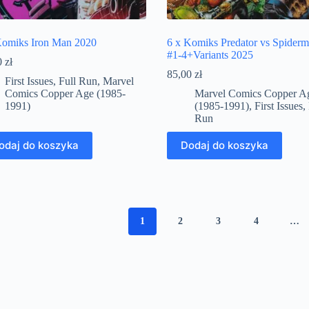
Komiks Iron Man 2020
6 x Komiks Predator vs Spider
#1-4+Variants 2025
0
zł
85,00
zł
First Issues
,
Full Run
,
Marvel
Comics Copper Age (1985-
Marvel Comics Copper A
1991)
(1985-1991)
,
First Issues
,
Run
odaj do koszyka
Dodaj do koszyka
1
2
3
4
…