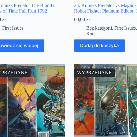
Komiks Predator The Bloody
2 x Komiks Predator vs Magnus
s of Time Full Run 1992
Robot Fighter Platinum Edition
0
zł
60,00
zł
First Issues
Bez kategorii
,
First Issues
Run
owiedz się więcej
Dodaj do koszyka
PRZEDANE
WYPRZEDANE