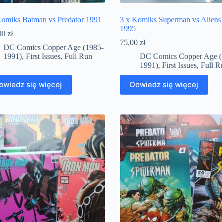
Komiks Batman vs Predator 1991
3 x Komiks Superman vs Aliens
1995
00
zł
75,00
zł
DC Comics Copper Age (1985-
1991)
,
First Issues
,
Full Run
DC Comics Copper Age (
1991)
,
First Issues
,
Full R
owiedz się więcej
Dowiedz się więcej