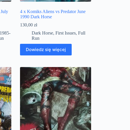
 July
4 x Komiks Aliens vs Predator June
1990 Dark Horse
130,00
zł
1985-
Dark Horse
,
First Issues
,
Full
un
Run
Dowiedz się więcej