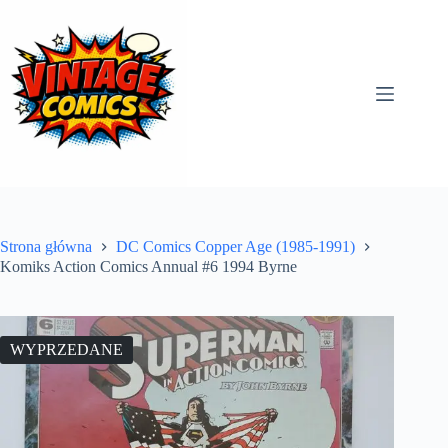
Przejdź
do
treści
Strona główna
DC Comics Copper Age (1985-1991)
Komiks Action Comics Annual #6 1994 Byrne
WYPRZEDANE