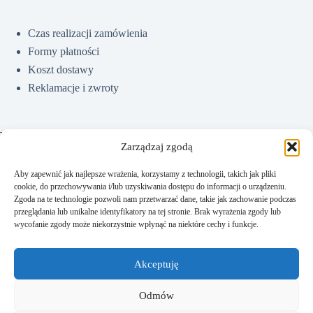
Czas realizacji zamówienia
Formy płatności
Koszt dostawy
Reklamacje i zwroty
Pomoc
Zarządzaj zgodą
Aby zapewnić jak najlepsze wrażenia, korzystamy z technologii, takich jak pliki
cookie, do przechowywania i/lub uzyskiwania dostępu do informacji o urządzeniu.
Jak kupować?
Zgoda na te technologie pozwoli nam przetwarzać dane, takie jak zachowanie podczas
Częste pytania
przeglądania lub unikalne identyfikatory na tej stronie. Brak wyrażenia zgody lub
wycofanie zgody może niekorzystnie wpłynąć na niektóre cechy i funkcje.
Polityka prywatności
Regulamin sklepu
Akceptuję
Kontakt
Odmów