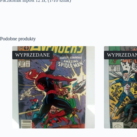
Paczkomat Inpost 12 zł‚ (1-10 sztuk)
Podobne produkty
WYPRZEDANE
WYPRZEDA