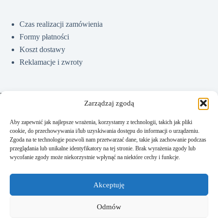
Czas realizacji zamówienia
Formy płatności
Koszt dostawy
Reklamacje i zwroty
Pomoc
Zarządzaj zgodą
Aby zapewnić jak najlepsze wrażenia, korzystamy z technologii, takich jak pliki
cookie, do przechowywania i/lub uzyskiwania dostępu do informacji o urządzeniu.
Jak kupować?
Zgoda na te technologie pozwoli nam przetwarzać dane, takie jak zachowanie podczas
Częste pytania
przeglądania lub unikalne identyfikatory na tej stronie. Brak wyrażenia zgody lub
wycofanie zgody może niekorzystnie wpłynąć na niektóre cechy i funkcje.
Polityka prywatności
Regulamin sklepu
Akceptuję
Kontakt
Odmów