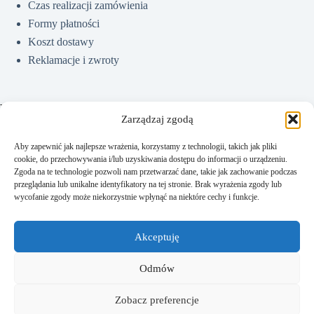
Czas realizacji zamówienia
Formy płatności
Koszt dostawy
Reklamacje i zwroty
Pomoc
Zarządzaj zgodą
Aby zapewnić jak najlepsze wrażenia, korzystamy z technologii, takich jak pliki
cookie, do przechowywania i/lub uzyskiwania dostępu do informacji o urządzeniu.
Jak kupować?
Zgoda na te technologie pozwoli nam przetwarzać dane, takie jak zachowanie podczas
Częste pytania
przeglądania lub unikalne identyfikatory na tej stronie. Brak wyrażenia zgody lub
wycofanie zgody może niekorzystnie wpłynąć na niektóre cechy i funkcje.
Polityka prywatności
Regulamin sklepu
Akceptuję
Kontakt
Odmów
Zobacz preferencje