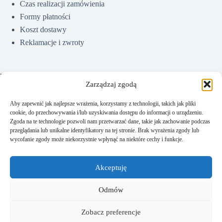
Czas realizacji zamówienia
Formy płatności
Koszt dostawy
Reklamacje i zwroty
Pomoc
Zarządzaj zgodą
Aby zapewnić jak najlepsze wrażenia, korzystamy z technologii, takich jak pliki
cookie, do przechowywania i/lub uzyskiwania dostępu do informacji o urządzeniu.
Jak kupować?
Zgoda na te technologie pozwoli nam przetwarzać dane, takie jak zachowanie podczas
Częste pytania
przeglądania lub unikalne identyfikatory na tej stronie. Brak wyrażenia zgody lub
wycofanie zgody może niekorzystnie wpłynąć na niektóre cechy i funkcje.
Polityka prywatności
Regulamin sklepu
Akceptuję
Kontakt
Odmów
Zobacz preferencje