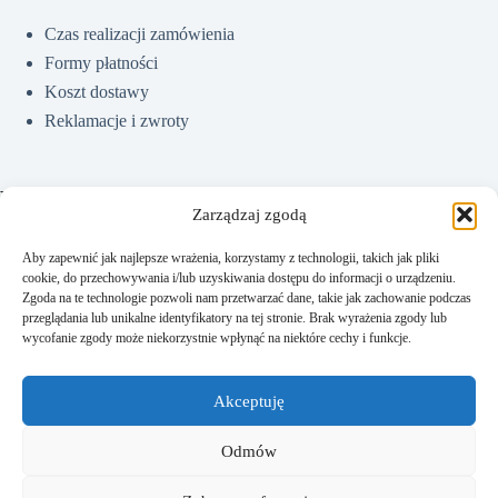
Czas realizacji zamówienia
Formy płatności
Koszt dostawy
Reklamacje i zwroty
Pomoc
Zarządzaj zgodą
Aby zapewnić jak najlepsze wrażenia, korzystamy z technologii, takich jak pliki
cookie, do przechowywania i/lub uzyskiwania dostępu do informacji o urządzeniu.
Jak kupować?
Zgoda na te technologie pozwoli nam przetwarzać dane, takie jak zachowanie podczas
Częste pytania
przeglądania lub unikalne identyfikatory na tej stronie. Brak wyrażenia zgody lub
wycofanie zgody może niekorzystnie wpłynąć na niektóre cechy i funkcje.
Polityka prywatności
Regulamin sklepu
Akceptuję
Kontakt
Odmów