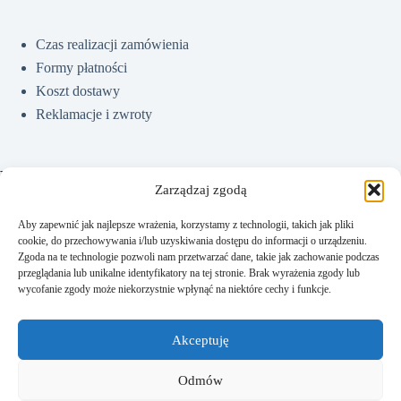
Czas realizacji zamówienia
Formy płatności
Koszt dostawy
Reklamacje i zwroty
Pomoc
Zarządzaj zgodą
Aby zapewnić jak najlepsze wrażenia, korzystamy z technologii, takich jak pliki
cookie, do przechowywania i/lub uzyskiwania dostępu do informacji o urządzeniu.
Jak kupować?
Zgoda na te technologie pozwoli nam przetwarzać dane, takie jak zachowanie podczas
Częste pytania
przeglądania lub unikalne identyfikatory na tej stronie. Brak wyrażenia zgody lub
wycofanie zgody może niekorzystnie wpłynąć na niektóre cechy i funkcje.
Polityka prywatności
Regulamin sklepu
Akceptuję
Kontakt
Odmów