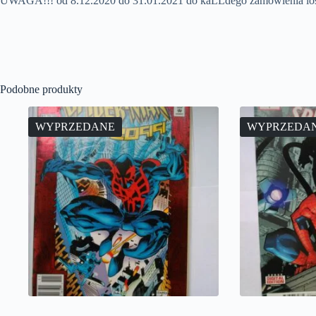
UWAGA!!! od 8.12.2020 do 31.01.2021 do kaĹĽdego zamówienia l
Podobne produkty
WYPRZEDANE
WYPRZEDA