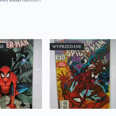
osowy komiks GRATIS!!!
NE
WYPRZEDANE