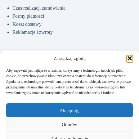
Czas realizacji zamówienia
Formy płatności
Koszt dostawy
Reklamacje i zwroty
Pomoc
Zarządzaj zgodą
Aby zapewnić jak najlepsze wrażenia, korzystamy z technologii, takich jak pliki
cookie, do przechowywania i/lub uzyskiwania dostępu do informacji o urządzeniu.
Jak kupować?
Zgoda na te technologie pozwoli nam przetwarzać dane, takie jak zachowanie podczas
Częste pytania
przeglądania lub unikalne identyfikatory na tej stronie. Brak wyrażenia zgody lub
wycofanie zgody może niekorzystnie wpłynąć na niektóre cechy i funkcje.
Polityka prywatności
Regulamin sklepu
Akceptuję
Kontakt
Odmów
Zobacz preferencje