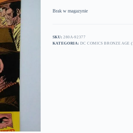
Brak w magazynie
SKU:
280A-92377
KATEGORIA:
DC COMICS BRONZE AGE (1