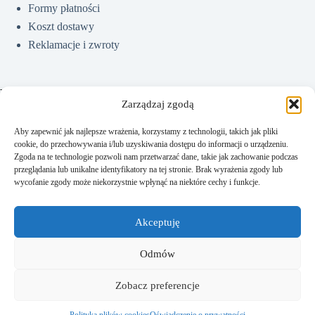
Formy płatności
Koszt dostawy
Reklamacje i zwroty
Pomoc
Zarządzaj zgodą
Aby zapewnić jak najlepsze wrażenia, korzystamy z technologii, takich jak pliki
cookie, do przechowywania i/lub uzyskiwania dostępu do informacji o urządzeniu.
Jak kupować?
Zgoda na te technologie pozwoli nam przetwarzać dane, takie jak zachowanie podczas
Częste pytania
przeglądania lub unikalne identyfikatory na tej stronie. Brak wyrażenia zgody lub
wycofanie zgody może niekorzystnie wpłynąć na niektóre cechy i funkcje.
Polityka prywatności
Regulamin sklepu
Akceptuję
Kontakt
Odmów
Zobacz preferencje
Kontakt