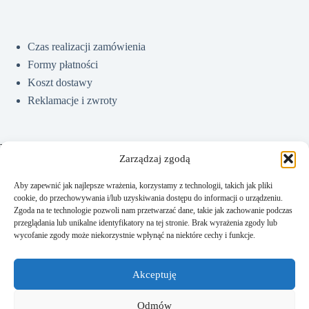
Czas realizacji zamówienia
Formy płatności
Koszt dostawy
Reklamacje i zwroty
Pomoc
Zarządzaj zgodą
Aby zapewnić jak najlepsze wrażenia, korzystamy z technologii, takich jak pliki
cookie, do przechowywania i/lub uzyskiwania dostępu do informacji o urządzeniu.
Jak kupować?
Zgoda na te technologie pozwoli nam przetwarzać dane, takie jak zachowanie podczas
Częste pytania
przeglądania lub unikalne identyfikatory na tej stronie. Brak wyrażenia zgody lub
wycofanie zgody może niekorzystnie wpłynąć na niektóre cechy i funkcje.
Polityka prywatności
Regulamin sklepu
Akceptuję
Kontakt
Odmów