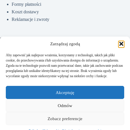
Formy płatności
Koszt dostawy
Reklamacje i zwroty
Pomoc
Zarządzaj zgodą
Aby zapewnić jak najlepsze wrażenia, korzystamy z technologii, takich jak pliki
cookie, do przechowywania i/lub uzyskiwania dostępu do informacji o urządzeniu.
Jak kupować?
Zgoda na te technologie pozwoli nam przetwarzać dane, takie jak zachowanie podczas
Częste pytania
przeglądania lub unikalne identyfikatory na tej stronie. Brak wyrażenia zgody lub
wycofanie zgody może niekorzystnie wpłynąć na niektóre cechy i funkcje.
Polityka prywatności
Regulamin sklepu
Akceptuję
Kontakt
Odmów
Zobacz preferencje
Kontakt