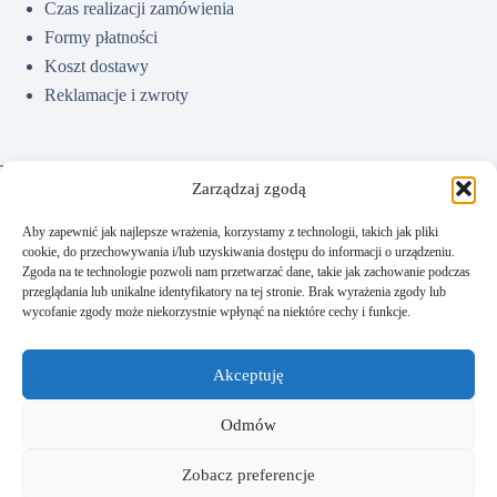
Czas realizacji zamówienia
Formy płatności
Koszt dostawy
Reklamacje i zwroty
Pomoc
Zarządzaj zgodą
Aby zapewnić jak najlepsze wrażenia, korzystamy z technologii, takich jak pliki
cookie, do przechowywania i/lub uzyskiwania dostępu do informacji o urządzeniu.
Jak kupować?
Zgoda na te technologie pozwoli nam przetwarzać dane, takie jak zachowanie podczas
Częste pytania
przeglądania lub unikalne identyfikatory na tej stronie. Brak wyrażenia zgody lub
wycofanie zgody może niekorzystnie wpłynąć na niektóre cechy i funkcje.
Polityka prywatności
Regulamin sklepu
Akceptuję
Kontakt
Odmów
Zobacz preferencje