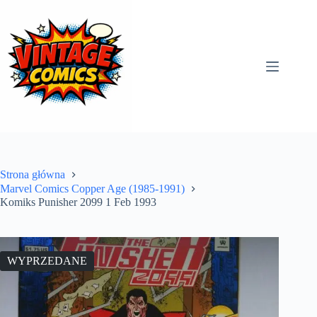
Przejdź
do
treści
Strona główna
Marvel Comics Copper Age (1985-1991)
Komiks Punisher 2099 1 Feb 1993
WYPRZEDANE