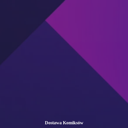
Przejdź
do
treści
Dostawa Komiksów