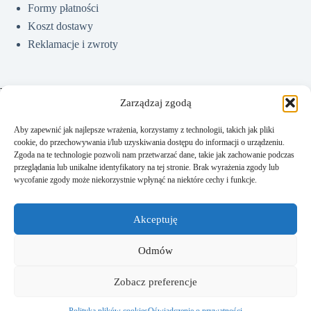
Formy płatności
Koszt dostawy
Reklamacje i zwroty
Pomoc
Zarządzaj zgodą
Aby zapewnić jak najlepsze wrażenia, korzystamy z technologii, takich jak pliki
cookie, do przechowywania i/lub uzyskiwania dostępu do informacji o urządzeniu.
Jak kupować?
Zgoda na te technologie pozwoli nam przetwarzać dane, takie jak zachowanie podczas
Częste pytania
przeglądania lub unikalne identyfikatory na tej stronie. Brak wyrażenia zgody lub
wycofanie zgody może niekorzystnie wpłynąć na niektóre cechy i funkcje.
Polityka prywatności
Regulamin sklepu
Akceptuję
Kontakt
Odmów
Zobacz preferencje
Kontakt