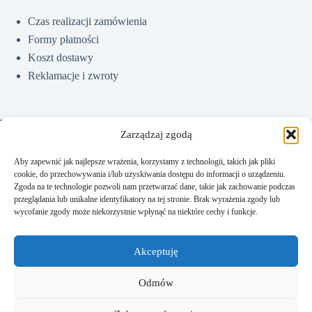
Czas realizacji zamówienia
Formy płatności
Koszt dostawy
Reklamacje i zwroty
Pomoc
Zarządzaj zgodą
Aby zapewnić jak najlepsze wrażenia, korzystamy z technologii, takich jak pliki
cookie, do przechowywania i/lub uzyskiwania dostępu do informacji o urządzeniu.
Jak kupować?
Zgoda na te technologie pozwoli nam przetwarzać dane, takie jak zachowanie podczas
Częste pytania
przeglądania lub unikalne identyfikatory na tej stronie. Brak wyrażenia zgody lub
wycofanie zgody może niekorzystnie wpłynąć na niektóre cechy i funkcje.
Polityka prywatności
Regulamin sklepu
Akceptuję
Kontakt
Odmów