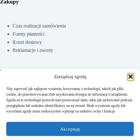
Zakupy
Czas realizacji zamówienia
Formy płatności
Koszt dostawy
Reklamacje i zwroty
Pomoc
Zarządzaj zgodą
Aby zapewnić jak najlepsze wrażenia, korzystamy z technologii, takich jak pliki
cookie, do przechowywania i/lub uzyskiwania dostępu do informacji o urządzeniu.
Jak kupować?
Zgoda na te technologie pozwoli nam przetwarzać dane, takie jak zachowanie podczas
Częste pytania
przeglądania lub unikalne identyfikatory na tej stronie. Brak wyrażenia zgody lub
wycofanie zgody może niekorzystnie wpłynąć na niektóre cechy i funkcje.
Polityka prywatności
Regulamin sklepu
Akceptuję