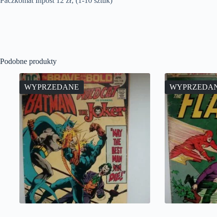
Paczkomat Inpost 12 zł‚ (1-10 sztuk)
Podobne produkty
WYPRZEDANE
WYPRZEDA