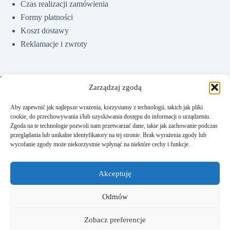
Czas realizacji zamówienia
Formy płatności
Koszt dostawy
Reklamacje i zwroty
Pomoc
Zarządzaj zgodą
Aby zapewnić jak najlepsze wrażenia, korzystamy z technologii, takich jak pliki
cookie, do przechowywania i/lub uzyskiwania dostępu do informacji o urządzeniu.
Jak kupować?
Zgoda na te technologie pozwoli nam przetwarzać dane, takie jak zachowanie podczas
Częste pytania
przeglądania lub unikalne identyfikatory na tej stronie. Brak wyrażenia zgody lub
wycofanie zgody może niekorzystnie wpłynąć na niektóre cechy i funkcje.
Polityka prywatności
Regulamin sklepu
Akceptuję
Kontakt
Odmów
Zobacz preferencje