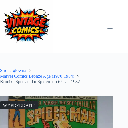
Przejdź
do
treści
Strona główna
Marvel Comics Bronze Age (1970-1984)
Komiks Spectacular Spiderman 62 Jan 1982
WYPRZEDANE