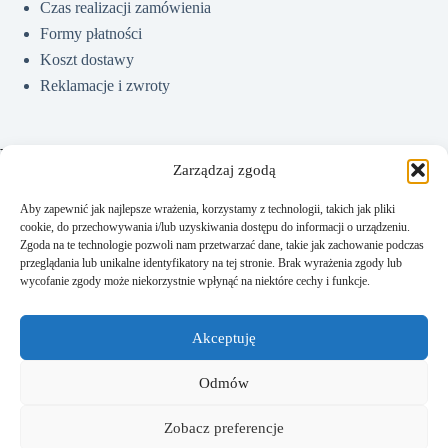
Czas realizacji zamówienia
Formy płatności
Koszt dostawy
Reklamacje i zwroty
Pomoc
Zarządzaj zgodą
Aby zapewnić jak najlepsze wrażenia, korzystamy z technologii, takich jak pliki
cookie, do przechowywania i/lub uzyskiwania dostępu do informacji o urządzeniu.
Jak kupować?
Zgoda na te technologie pozwoli nam przetwarzać dane, takie jak zachowanie podczas
Częste pytania
przeglądania lub unikalne identyfikatory na tej stronie. Brak wyrażenia zgody lub
wycofanie zgody może niekorzystnie wpłynąć na niektóre cechy i funkcje.
Polityka prywatności
Regulamin sklepu
Akceptuję
Kontakt
Odmów
Zobacz preferencje