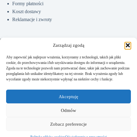
Formy płatności
Koszt dostawy
Reklamacje i zwroty
Pomoc
Zarządzaj zgodą
Aby zapewnić jak najlepsze wrażenia, korzystamy z technologii, takich jak pliki
cookie, do przechowywania i/lub uzyskiwania dostępu do informacji o urządzeniu.
Jak kupować?
Zgoda na te technologie pozwoli nam przetwarzać dane, takie jak zachowanie podczas
Częste pytania
przeglądania lub unikalne identyfikatory na tej stronie. Brak wyrażenia zgody lub
wycofanie zgody może niekorzystnie wpłynąć na niektóre cechy i funkcje.
Polityka prywatności
Regulamin sklepu
Akceptuję
Kontakt
Odmów
Zobacz preferencje
Kontakt