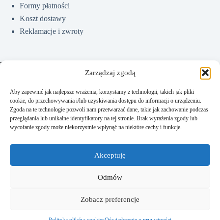
Formy płatności
Koszt dostawy
Reklamacje i zwroty
Pomoc
Zarządzaj zgodą
Aby zapewnić jak najlepsze wrażenia, korzystamy z technologii, takich jak pliki
cookie, do przechowywania i/lub uzyskiwania dostępu do informacji o urządzeniu.
Jak kupować?
Zgoda na te technologie pozwoli nam przetwarzać dane, takie jak zachowanie podczas
Częste pytania
przeglądania lub unikalne identyfikatory na tej stronie. Brak wyrażenia zgody lub
wycofanie zgody może niekorzystnie wpłynąć na niektóre cechy i funkcje.
Polityka prywatności
Regulamin sklepu
Akceptuję
Kontakt
Odmów
Zobacz preferencje
Kontakt