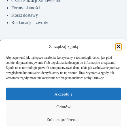
Czas realizacji zamówienia
Formy płatności
Koszt dostawy
Reklamacje i zwroty
Pomoc
Zarządzaj zgodą
Aby zapewnić jak najlepsze wrażenia, korzystamy z technologii, takich jak pliki
cookie, do przechowywania i/lub uzyskiwania dostępu do informacji o urządzeniu.
Jak kupować?
Zgoda na te technologie pozwoli nam przetwarzać dane, takie jak zachowanie podczas
Częste pytania
przeglądania lub unikalne identyfikatory na tej stronie. Brak wyrażenia zgody lub
wycofanie zgody może niekorzystnie wpłynąć na niektóre cechy i funkcje.
Polityka prywatności
Regulamin sklepu
Akceptuję
Kontakt
Odmów
Zobacz preferencje