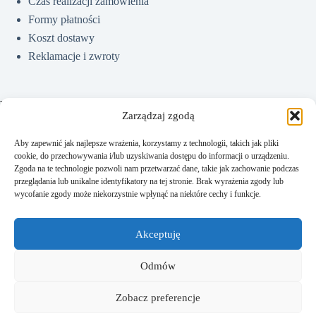
Czas realizacji zamówienia
Formy płatności
Koszt dostawy
Reklamacje i zwroty
Pomoc
Zarządzaj zgodą
Aby zapewnić jak najlepsze wrażenia, korzystamy z technologii, takich jak pliki
cookie, do przechowywania i/lub uzyskiwania dostępu do informacji o urządzeniu.
Jak kupować?
Zgoda na te technologie pozwoli nam przetwarzać dane, takie jak zachowanie podczas
Częste pytania
przeglądania lub unikalne identyfikatory na tej stronie. Brak wyrażenia zgody lub
wycofanie zgody może niekorzystnie wpłynąć na niektóre cechy i funkcje.
Polityka prywatności
Regulamin sklepu
Akceptuję
Kontakt
Odmów
Zobacz preferencje