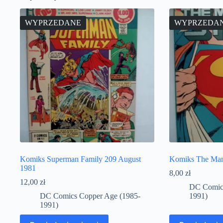
WYPRZEDANE
WYPRZEDA
Komiks Superman Family 209 August
Komiks The Man 
1981
8,00
zł
12,00
zł
DC Comics
DC Comics Copper Age (1985-
1991)
1991)