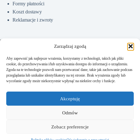
Formy płatności
Koszt dostawy
Reklamacje i zwroty
Pomoc
Zarządzaj zgodą
Aby zapewnić jak najlepsze wrażenia, korzystamy z technologii, takich jak pliki
cookie, do przechowywania i/lub uzyskiwania dostępu do informacji o urządzeniu.
Jak kupować?
Zgoda na te technologie pozwoli nam przetwarzać dane, takie jak zachowanie podczas
Częste pytania
przeglądania lub unikalne identyfikatory na tej stronie. Brak wyrażenia zgody lub
wycofanie zgody może niekorzystnie wpłynąć na niektóre cechy i funkcje.
Polityka prywatności
Regulamin sklepu
Akceptuję
Kontakt
Odmów
Zobacz preferencje
Kontakt