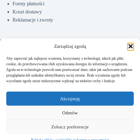
Formy płatności
Koszt dostawy
Reklamacje i zwroty
Pomoc
Zarządzaj zgodą
Aby zapewnić jak najlepsze wrażenia, korzystamy z technologii, takich jak pliki
cookie, do przechowywania i/lub uzyskiwania dostępu do informacji o urządzeniu.
Jak kupować?
Zgoda na te technologie pozwoli nam przetwarzać dane, takie jak zachowanie podczas
Częste pytania
przeglądania lub unikalne identyfikatory na tej stronie. Brak wyrażenia zgody lub
wycofanie zgody może niekorzystnie wpłynąć na niektóre cechy i funkcje.
Polityka prywatności
Regulamin sklepu
Akceptuję
Kontakt
Odmów
Zobacz preferencje
Kontakt