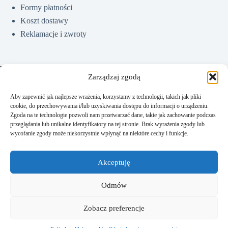
Formy płatności
Koszt dostawy
Reklamacje i zwroty
Pomoc
Zarządzaj zgodą
Aby zapewnić jak najlepsze wrażenia, korzystamy z technologii, takich jak pliki
cookie, do przechowywania i/lub uzyskiwania dostępu do informacji o urządzeniu.
Jak kupować?
Zgoda na te technologie pozwoli nam przetwarzać dane, takie jak zachowanie podczas
Częste pytania
przeglądania lub unikalne identyfikatory na tej stronie. Brak wyrażenia zgody lub
wycofanie zgody może niekorzystnie wpłynąć na niektóre cechy i funkcje.
Polityka prywatności
Regulamin sklepu
Akceptuję
Kontakt
Odmów
Zobacz preferencje
Kontakt