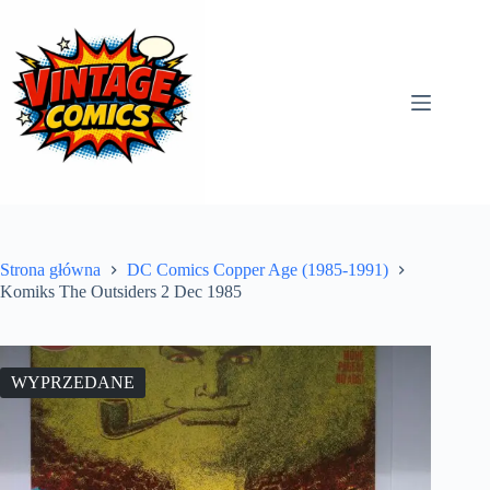
Przejdź
do
treści
Strona główna
DC Comics Copper Age (1985-1991)
Komiks The Outsiders 2 Dec 1985
WYPRZEDANE