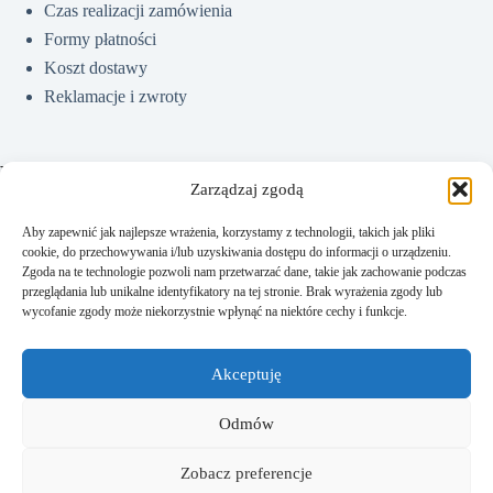
Czas realizacji zamówienia
Formy płatności
Koszt dostawy
Reklamacje i zwroty
Pomoc
Zarządzaj zgodą
Aby zapewnić jak najlepsze wrażenia, korzystamy z technologii, takich jak pliki
cookie, do przechowywania i/lub uzyskiwania dostępu do informacji o urządzeniu.
Jak kupować?
Zgoda na te technologie pozwoli nam przetwarzać dane, takie jak zachowanie podczas
Częste pytania
przeglądania lub unikalne identyfikatory na tej stronie. Brak wyrażenia zgody lub
wycofanie zgody może niekorzystnie wpłynąć na niektóre cechy i funkcje.
Polityka prywatności
Regulamin sklepu
Akceptuję
Kontakt
Odmów
Zobacz preferencje