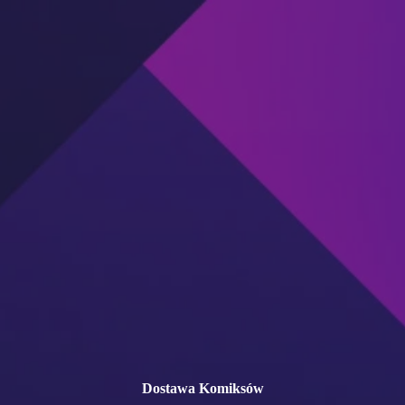
Przejdź
do
treści
Dostawa Komiksów