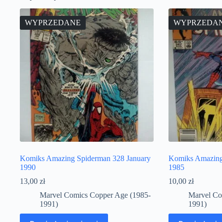
WYPRZEDANE
WYPRZEDA
Komiks Amazing Spiderman 328 January
Komiks Amazing
1990
1985
13,00
zł
10,00
zł
Marvel Comics Copper Age (1985-
Marvel Co
1991)
1991)