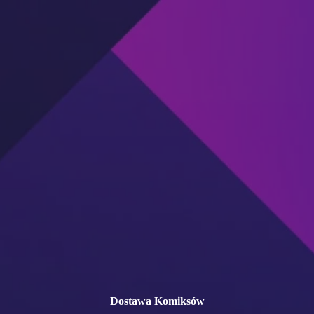
Przejdź
do
treści
Dostawa Komiksów