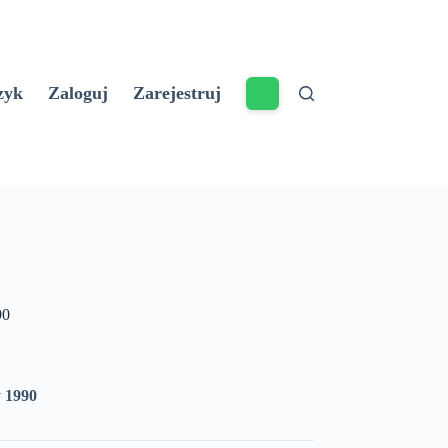
zyk
Zaloguj
Zarejestruj
90
 1990