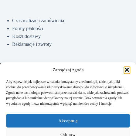
Czas realizacji zamówienia
Formy płatności
Koszt dostawy
Reklamacje i zwroty
Pomoc
Zarządzaj zgodą
Aby zapewnić jak najlepsze wrażenia, korzystamy z technologii, takich jak pliki
cookie, do przechowywania i/lub uzyskiwania dostępu do informacji o urządzeniu.
Jak kupować?
Zgoda na te technologie pozwoli nam przetwarzać dane, takie jak zachowanie podczas
Częste pytania
przeglądania lub unikalne identyfikatory na tej stronie. Brak wyrażenia zgody lub
wycofanie zgody może niekorzystnie wpłynąć na niektóre cechy i funkcje.
Polityka prywatności
Regulamin sklepu
Akceptuję
Kontakt
Odmów