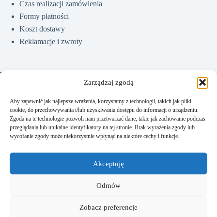
Czas realizacji zamówienia
Formy płatności
Koszt dostawy
Reklamacje i zwroty
Pomoc
Zarządzaj zgodą
Aby zapewnić jak najlepsze wrażenia, korzystamy z technologii, takich jak pliki
cookie, do przechowywania i/lub uzyskiwania dostępu do informacji o urządzeniu.
Jak kupować?
Zgoda na te technologie pozwoli nam przetwarzać dane, takie jak zachowanie podczas
Częste pytania
przeglądania lub unikalne identyfikatory na tej stronie. Brak wyrażenia zgody lub
wycofanie zgody może niekorzystnie wpłynąć na niektóre cechy i funkcje.
Polityka prywatności
Regulamin sklepu
Akceptuję
Kontakt
Odmów
Zobacz preferencje