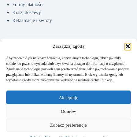
Formy płatności
Koszt dostawy
Reklamacje i zwroty
Pomoc
Zarządzaj zgodą
Aby zapewnić jak najlepsze wrażenia, korzystamy z technologii, takich jak pliki
cookie, do przechowywania i/lub uzyskiwania dostępu do informacji o urządzeniu.
Jak kupować?
Zgoda na te technologie pozwoli nam przetwarzać dane, takie jak zachowanie podczas
Częste pytania
przeglądania lub unikalne identyfikatory na tej stronie. Brak wyrażenia zgody lub
wycofanie zgody może niekorzystnie wpłynąć na niektóre cechy i funkcje.
Polityka prywatności
Regulamin sklepu
Akceptuję
Kontakt
Odmów
Zobacz preferencje
Kontakt