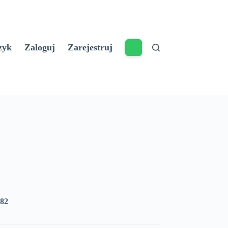
zyk
Zaloguj
Zarejestruj
982