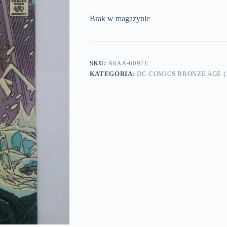
Brak w magazynie
SKU:
A6AA-6097E
KATEGORIA:
DC COMICS BRONZE AGE (1