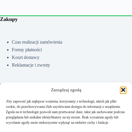
Zakupy
Czas realizacji zamówienia
Formy płatności
Koszt dostawy
Reklamacje i zwroty
Pomoc
Zarządzaj zgodą
Aby zapewnić jak najlepsze wrażenia, korzystamy z technologii, takich jak pliki
cookie, do przechowywania i/lub uzyskiwania dostępu do informacji o urządzeniu.
Jak kupować?
Zgoda na te technologie pozwoli nam przetwarzać dane, takie jak zachowanie podczas
Częste pytania
przeglądania lub unikalne identyfikatory na tej stronie. Brak wyrażenia zgody lub
wycofanie zgody może niekorzystnie wpłynąć na niektóre cechy i funkcje.
Polityka prywatności
Regulamin sklepu