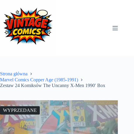
Przejdź
do
treści
Strona główna
Marvel Comics Copper Age (1985-1991)
Zestaw 24 Komiksów The Uncanny X-Men 1990′ Box
WYPRZEDANE