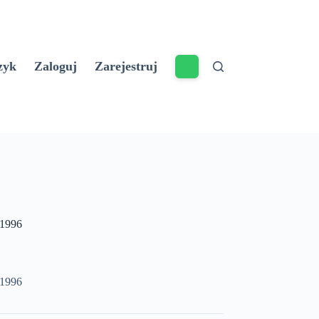
zyk
Zaloguj
Zarejestruj
11996
11996