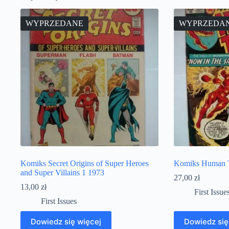
WYPRZEDANE
WYPRZEDA
Komiks Secret Origins of Super Heroes
Komiks Human T
and Super Villains 1 1973
27,00
zł
13,00
zł
First Issue
First Issues
Dowiedz się więcej
Dowiedz się