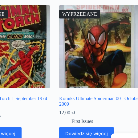
NE
WYPRZEDANE
orch 1 September 1974
Komiks Ultimate Spiderman 001 Octobe
2009
12,00
zł
s
First Issues
 więcej
Dowiedz się więcej