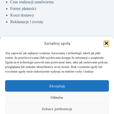
Czas realizacji zamówienia
Formy płatności
Koszt dostawy
Reklamacje i zwroty
Pomoc
Zarządzaj zgodą
Aby zapewnić jak najlepsze wrażenia, korzystamy z technologii, takich jak pliki
cookie, do przechowywania i/lub uzyskiwania dostępu do informacji o urządzeniu.
Jak kupować?
Zgoda na te technologie pozwoli nam przetwarzać dane, takie jak zachowanie podczas
Częste pytania
przeglądania lub unikalne identyfikatory na tej stronie. Brak wyrażenia zgody lub
wycofanie zgody może niekorzystnie wpłynąć na niektóre cechy i funkcje.
Polityka prywatności
Regulamin sklepu
Akceptuję
Kontakt
Odmów
Zobacz preferencje