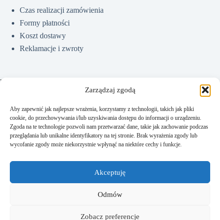
Czas realizacji zamówienia
Formy płatności
Koszt dostawy
Reklamacje i zwroty
Pomoc
Zarządzaj zgodą
Aby zapewnić jak najlepsze wrażenia, korzystamy z technologii, takich jak pliki
cookie, do przechowywania i/lub uzyskiwania dostępu do informacji o urządzeniu.
Jak kupować?
Zgoda na te technologie pozwoli nam przetwarzać dane, takie jak zachowanie podczas
Częste pytania
przeglądania lub unikalne identyfikatory na tej stronie. Brak wyrażenia zgody lub
wycofanie zgody może niekorzystnie wpłynąć na niektóre cechy i funkcje.
Polityka prywatności
Regulamin sklepu
Akceptuję
Kontakt
Odmów
Zobacz preferencje