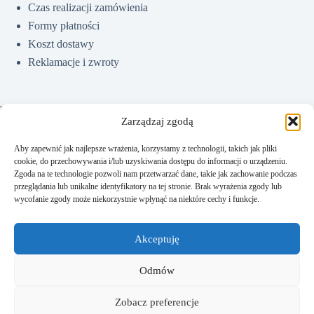
Czas realizacji zamówienia
Formy płatności
Koszt dostawy
Reklamacje i zwroty
Pomoc
Zarządzaj zgodą
Aby zapewnić jak najlepsze wrażenia, korzystamy z technologii, takich jak pliki
cookie, do przechowywania i/lub uzyskiwania dostępu do informacji o urządzeniu.
Jak kupować?
Zgoda na te technologie pozwoli nam przetwarzać dane, takie jak zachowanie podczas
Częste pytania
przeglądania lub unikalne identyfikatory na tej stronie. Brak wyrażenia zgody lub
wycofanie zgody może niekorzystnie wpłynąć na niektóre cechy i funkcje.
Polityka prywatności
Regulamin sklepu
Akceptuję
Kontakt
Odmów
Zobacz preferencje