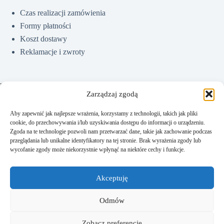
Czas realizacji zamówienia
Formy płatności
Koszt dostawy
Reklamacje i zwroty
Pomoc
Zarządzaj zgodą
Aby zapewnić jak najlepsze wrażenia, korzystamy z technologii, takich jak pliki
cookie, do przechowywania i/lub uzyskiwania dostępu do informacji o urządzeniu.
Jak kupować?
Zgoda na te technologie pozwoli nam przetwarzać dane, takie jak zachowanie podczas
Częste pytania
przeglądania lub unikalne identyfikatory na tej stronie. Brak wyrażenia zgody lub
wycofanie zgody może niekorzystnie wpłynąć na niektóre cechy i funkcje.
Polityka prywatności
Regulamin sklepu
Akceptuję
Kontakt
Odmów
Zobacz preferencje