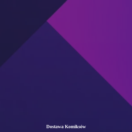
Przejdź
do
treści
Dostawa Komiksów