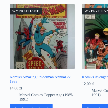
WYPRZEDANE
WYPRZEDA
Komiks Amazing Spiderman Annual 22
Komiks Avenger
1988
12,00
zł
14,00
zł
Marvel Co
Marvel Comics Copper Age (1985-
1991)
1991)